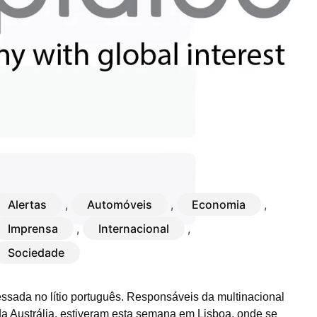
Alertas
,
Automóveis
,
Economia
,
Imprensa
,
Internacional
,
Sociedade
ssada no lítio português. Responsáveis da multinacional
da Austrália, estiveram esta semana em Lisboa, onde se