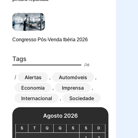
Congresso Pós-Venda Ibéria 2026
Tags
/
Alertas
,
Automóveis
,
Economia
,
Imprensa
,
Internacional
,
Sociedade
Agosto 2026
S
T
Q
Q
S
S
D
1
2