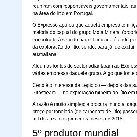
reuniram com responsáveis governamentais, aut
na área do lítio em Portugal.
O Expresso apurou que aquela empresa tem liga
maioria do capital do grupo Mota Mineral (propr
encontro terá servido para clarificar até onde po
da exploração do lítio, sendo, para já, de excl
australiana.
Algumas fontes do sector adiantaram ao Expres
várias empresas daquele grupo. Algo que fonte 
Certo é o interesse da Lepidico — depois das s
Slipstream — na exploração mineira do lítio em t
A razão é muito simples: a procura mundial daq
preço por tonelada (de carbonato de lítio) pass
mil dólares, nos primeiros meses de 2018.
5º produtor mundial