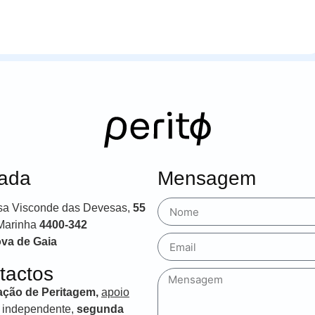
ada
Mensagem
sa Visconde das Devesas,
55
Marinha
4400-342
ova de Gaia
tactos
tação de Peritagem,
apoio
independente,
segunda