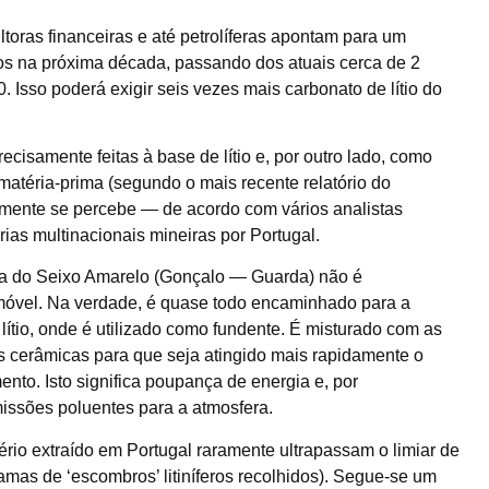
toras financeiras e até petrolíferas apontam para um
icos na próxima década, passando dos atuais cerca de 2
Isso poderá exigir seis vezes mais carbonato de lítio do
ecisamente feitas à base de lítio e, por outro lado, como
matéria-prima (segundo o mais recente relatório do
lmente se percebe — de acordo com vários analistas
ias multinacionais mineiras por Portugal.
ina do Seixo Amarelo (Gonçalo — Guarda) não é
móvel. Na verdade, é quase todo encaminhado para a
lítio, onde é utilizado como fundente. É misturado com as
s cerâmicas para que seja atingido mais rapidamente o
nto. Isto significa poupança de energia e, por
issões poluentes para a atmosfera.
ério extraído em Portugal raramente ultrapassam o limiar de
mas de ‘escombros’ litiníferos recolhidos). Segue-se um