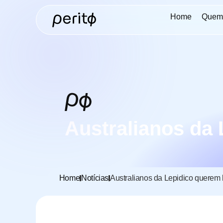
Home
Quem
Australianos da 
Home
Notícias
Australianos da Lepidico querem l