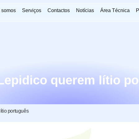
 somos
Serviços
Contactos
Notícias
Área Técnica
P
Lepidico querem lítio p
ítio português