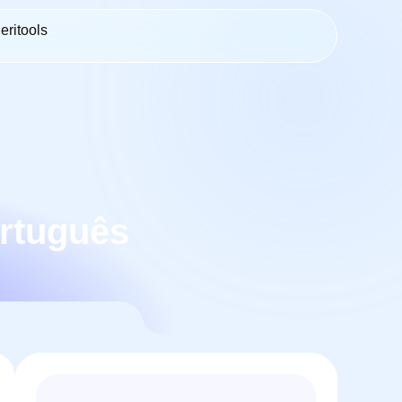
eritools
ortuguês