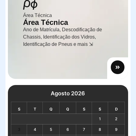
Área Técnica
Área Técnica
Ano de Matrícula, Descodificação de
Chassis, Identificação dos Vidros,
Identificação de Pneus e mais ⇲
Agosto 2026
S
T
Q
Q
S
S
D
1
2
3
4
5
6
7
8
9