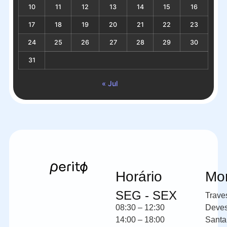
10
11
12
13
14
15
16
17
18
19
20
21
22
23
24
25
26
27
28
29
30
31
« Jul
Horário
Mo
SEG - SEX
Trave
08:30 – 12:30
Deve
14:00 – 18:00
Santa