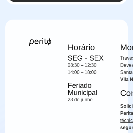
Horário
Mo
SEG - SEX
Trave
08:30 – 12:30
Deve
14:00 – 18:00
Santa
Vila 
Feriado
Municipal
Co
23 de junho
Solic
Perit
técni
segun