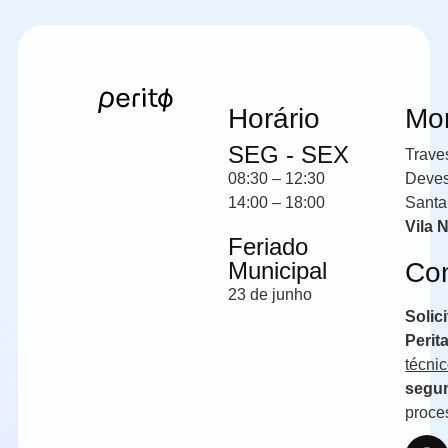
Horário
Mo
SEG - SEX
Trave
08:30 – 12:30
Deve
14:00 – 18:00
Santa
Vila 
Feriado
Municipal
Co
23 de junho
Solic
Perit
técni
segun
proce