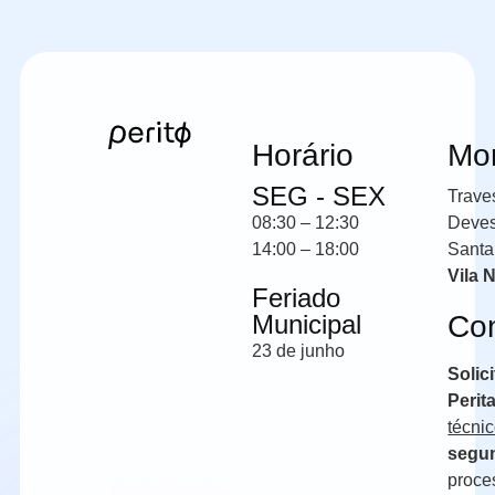
Horário
Mo
SEG - SEX
Trave
08:30 – 12:30
Deve
14:00 – 18:00
Santa
Vila 
Feriado
Municipal
Co
23 de junho
Solic
Perit
técni
segun
proce