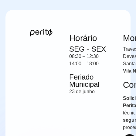
Horário
Mo
SEG - SEX
Trave
08:30 – 12:30
Deve
14:00 – 18:00
Santa
Vila 
Feriado
Municipal
Co
23 de junho
Solic
Perit
técni
segun
proce