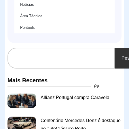
Notícias
Área Técnica
Peritools
Pes
Mais Recentes
Allianz Portugal compra Caravela
Centenário Mercedes-Benz é destaque
no autoClássico Porto