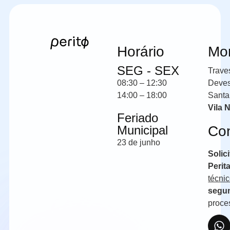
Horário
Mo
SEG - SEX
Trave
08:30 – 12:30
Deve
14:00 – 18:00
Santa
Vila 
Feriado
Municipal
Co
23 de junho
Solic
Perit
técni
segun
proce