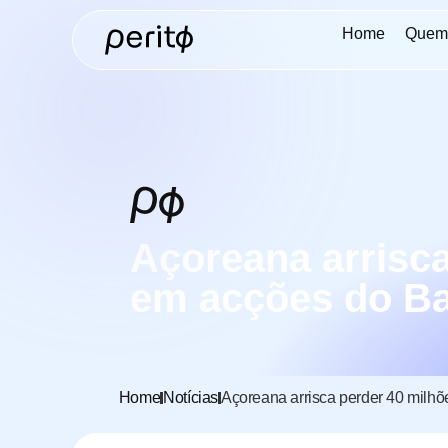
Home
Quem
Açoreana arrisca
em acções do Ba
Home
Notícias
Açoreana arrisca perder 40 milhõ