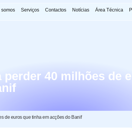
 somos
Serviços
Contactos
Notícias
Área Técnica
P
 perder 40 milhões de e
nif
es de euros que tinha em acções do Banif