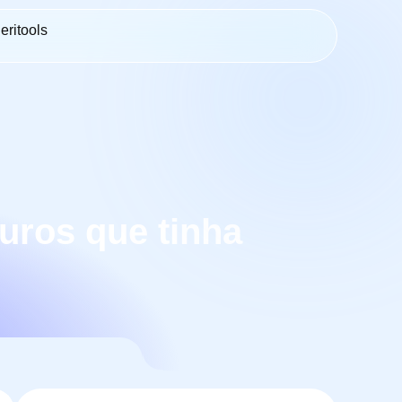
eritools
uros que tinha