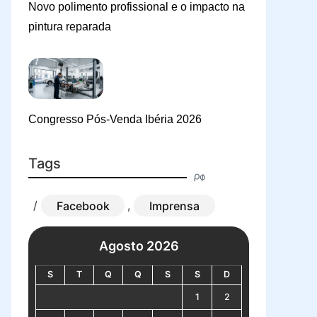
Novo polimento profissional e o impacto na
pintura reparada
Congresso Pós-Venda Ibéria 2026
Tags
/
Facebook
,
Imprensa
Agosto 2026
S
T
Q
Q
S
S
D
1
2