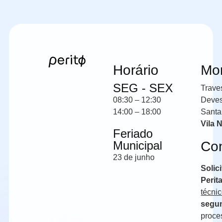
Horário
Mo
SEG - SEX
Trave
08:30 – 12:30
Deve
14:00 – 18:00
Santa
Vila 
Feriado
Municipal
Co
23 de junho
Solic
Perit
técni
segun
proce