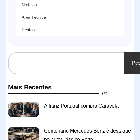
Notícias
Área Técnica
Peritools
Pes
Mais Recentes
Allianz Portugal compra Caravela
Centenário Mercedes-Benz é destaque
no autoClássico Porto