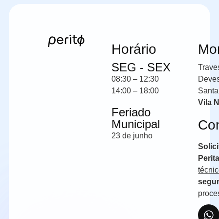
Horário
Mo
SEG - SEX
Trave
08:30 – 12:30
Deve
14:00 – 18:00
Santa
Vila 
Feriado
Municipal
Co
23 de junho
Solic
Perit
técni
segun
proce