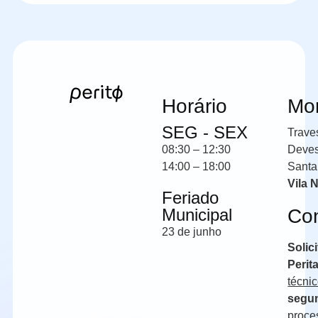
Horário
Mo
SEG - SEX
Trave
08:30 – 12:30
Deve
14:00 – 18:00
Santa
Vila 
Feriado
Municipal
Co
23 de junho
Solic
Perit
técni
segun
proce