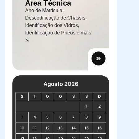
Área Técnica
Ano de Matrícula,
Descodificação de Chassis,
Identificação dos Vidros,
Identificação de Pneus e mais
⇲
Agosto 2026
S
T
Q
Q
S
S
D
1
2
3
4
5
6
7
8
9
10
11
12
13
14
15
16
17
18
19
20
21
22
23