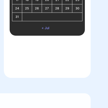
24
25
26
27
28
29
30
31
« Jul