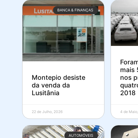
BANCA & FINANÇAS
Foram
mais 
nos p
Montepio desiste
quatr
da venda da
2018
Lusitânia
4 de Maio
22 de Julho, 2026
AUTOMÓVEIS