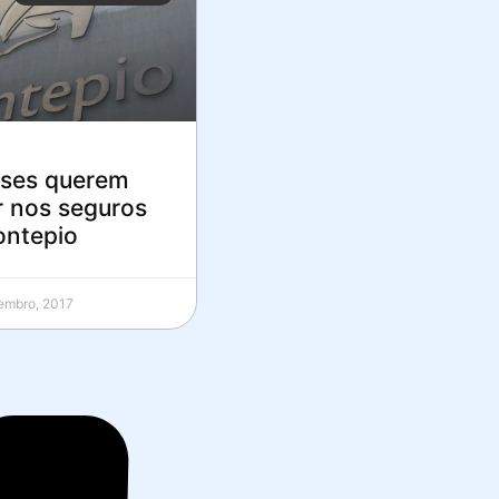
ses querem
r nos seguros
ntepio
embro, 2017