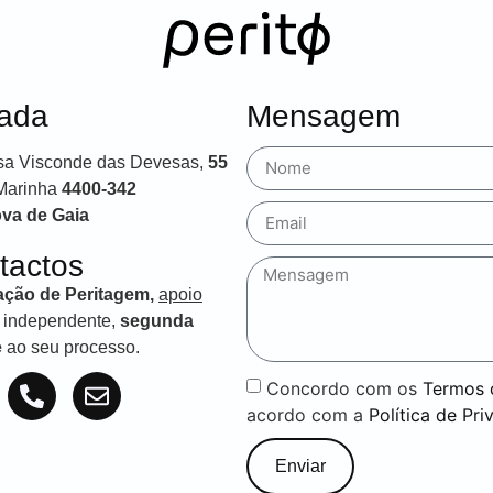
ada
Mensagem
sa Visconde das Devesas,
55
Marinha
4400-342
ova de Gaia
tactos
tação de Peritagem,
apoio
independente,
segunda
e
ao seu processo.
Concordo com os
Termos 
acordo com a
Política de Pri
Enviar