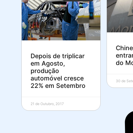
Chine
entra
Depois de triplicar
do Mo
em Agosto,
produção
automóvel cresce
30 de Set
22% em Setembro
21 de Outubro, 2017