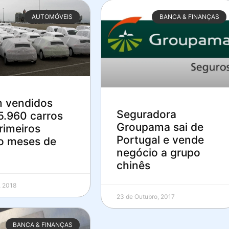
AUTOMÓVEIS
BANCA & FINANÇAS
 vendidos
Seguradora
5.960 carros
Groupama sai de
rimeiros
Portugal e vende
o meses de
negócio a grupo
chinês
, 2018
23 de Outubro, 2017
BANCA & FINANÇAS