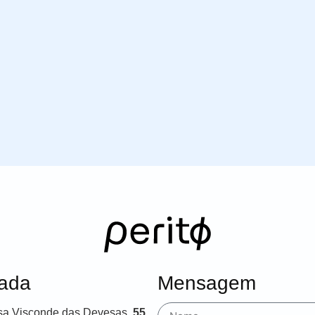
ada
Mensagem
sa Visconde das Devesas,
55