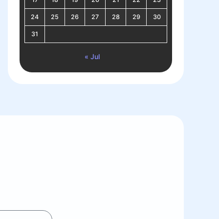
24
25
26
27
28
29
30
31
« Jul