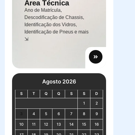
Área Técnica
Ano de Matrícula,
Descodificação de Chassis,
Identificação dos Vidros,
Identificação de Pneus e mais
⇲
Agosto 2026
S
T
Q
Q
S
S
D
1
2
3
4
5
6
7
8
9
10
11
12
13
14
15
16
17
18
19
20
21
22
23