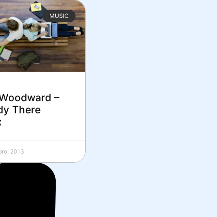
MUSIC
 Woodward –
dy There
x
bro, 2013