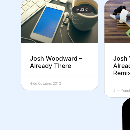
MUSIC
Josh Woodward –
Josh
Already There
Alrea
Remi
4 de Outubro, 2013
4 de Outu