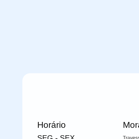
Horário
Mor
SEG - SEX
Traves